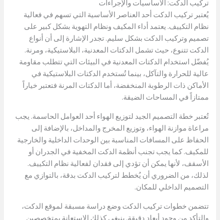
تركيب الدكت: الأساسيات والإجراءات
يُعتبر تركيب الدكت أحد العناصر الأساسية التي تسهم في فعالية
نظام التكييف. يعتمد أداء المكيف ونظام التهوية بشكل كبير على
تصميم وتركيب الدكت بشكل سليم. تجدر الإشارة إلى أن أنواع
الدكت تتنوع، حيث تشمل الدكتات المعدنية، البلاستيكية، ومرنة.
يُفضّل استخدام الدكتات المعدنية في البيئات التي تتطلب مقاومة
عالية للحرارة والتآكل، بينما تُستخدم الدكتات البلاستيكية في
الأماكن ذات الرطوبة المنخفضة، أما الدكتات المرنة فتعتبر خياراً
ممتازاً في المساحات الضيقة.
تُعتبر خطة التصميم الجيد لتوزيع الهواء أحد العوامل الحاسمة. يجب
مراعاة موازنة الهواء، وتوزيع المخرج والمداخل، بالإضافة إلى
الحفاظ على المسافات المناسبة بين الوحدات الداخلية والخارجية
للمكيف. كما يجب تجنب أنظمة الدكت المخفية في الجدران أو
الأسقف، لأنها يمكن أن تؤدي إلى فقدان لفعالية نظام التكييف.
لذلك، من الضروري أن يُخطط لتركيب الدكت بدقة، بالتوازي مع
التصميم الداخلي للمكان.
تتضمن خطوات تركيب الدكت وضع دراسة مسبقة لموقع الدكت،
والتأكد من وجود أبعاد دقيقة. ينبغي كذلك الاستعانة بمتخصصين