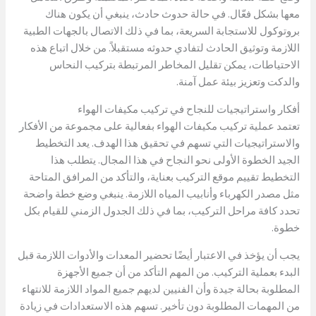
معها بشكل فعّال. في حالة حدوث حادث، ينبغي أن يكون هناك
بروتوكول للاستجابة السريعة، بما في ذلك الاتصال بالجهات الطبية
اللازمة وتوثيق الحادث لتفادي حدوثه مستقبلاً. من خلال اتباع هذه
الاحتياطات، يمكن تقليل المخاطر المرتبطة بتركيب النحاس
والدكت وتعزيز بيئة عمل آمنة.
أفكار واستراتيجيات للنجاح في تركيب مكيفات الهواء
تعتمد عملية تركيب مكيفات الهواء بفعالية على مجموعة من الأفكار
والاستراتيجيات التي تسهم في تحقيق هذا الهدف. يعد التخطيط
الجيد الخطوة الأولى نحو النجاح في هذا المجال. يتطلب هذا
التخطيط تقييم موقع التركيب بعناية، والتأكد من المرافق المتاحة
مثل مصدر الكهرباء وأنابيب المياه اللازمة. ينبغي وضع خطة واضحة
تحدد كافة مراحل التركيب، بما في ذلك الجدول الزمني للقيام بكل
خطوة.
يجب أن يؤخذ في الاعتبار أيضًا تحضير المعدات والأدوات اللازمة قبل
البدء بعملية التركيب. من المهم التأكد من أن جميع الأجهزة
المطلوبة بحالة جيدة وأن الفنيين لديهم جميع المواد اللازمة للانتهاء
من المهمات المطلوبة دون تأخير. تسهم هذه الاستعدادات في زيادة