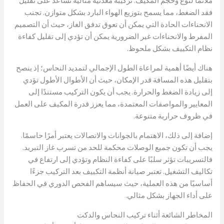
ملائمًا لنوع وحجم المكيف. تركيبة معدنية مثالية تساعد على تقليل
فقد الضغط، مما يسمح بتوزيع الهواء البارد بشكل متوازن. تجنب
الانحناءات الحادة التي يمكن أن تعوق تدفق الغاز، حيث أن التصميم
المفرط والانحناءات غير الضرورية يمكن أن تؤدي إلى تقليل كفاءة
نظام التكييف بشكل ملحوظ.
هناك أيضًا أهمية لمراعاة الطول الإجمالي لتمديد النحاس؛ إذ ينصح
بتقليل هذه المسافة قدر الإمكان، حيث أن الأطوال الأطول تؤدي
إلى زيادة الضغط والحرارة. يجب أن يكون التركيب مستندًا إلى
المعايير والمواصفات المعتمدة، مما يعزز قدرة المكيف على العمل
في ظروف حرارية متنوعة.
إضافة إلى ذلك، الاهتمام بالجوانات والاتصالات يعتبر أمرًا حاسمًا.
يجب أن تكون جميع الوصلات محكمة للحد من تسرب غاز التبريد.
فالتسريبات تؤثر سلبًا على كفاءة النظام وتؤدي إلى ارتفاع في
تكاليف التشغيل. تعتبر صيانة أنظمة التكييف بعد التركيب جزءًا
أساسيًا من هذه العملية، حيث سيساهم الفحص الدوري في الحفاظ
على أداء الجهاز بشكل مثالي.
المخاطر الشائعة أثناء تركيب النحاس والدكت