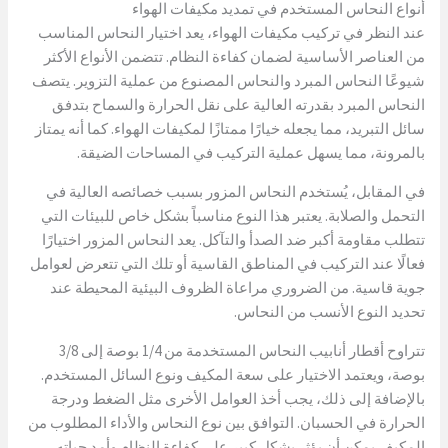
أنواع النحاس المستخدم في تمديد مكيفات الهواء
عند النظر في تركيب مكيفات الهواء، يعد اختيار النحاس المناسب
من العناصر الأساسية لضمان كفاءة النظام. تتضمن الأنواع الأكثر
شيوعًا النحاس المبرد والنحاس المصنوع من عملية التزوير. يتصف
النحاس المبرد بقدرته العالية على نقل الحرارة والسماح بتدفق
سائل التبريد، مما يجعله خيارًا ممتازًا لمكيفات الهواء. كما أنه يمتاز
بالمرونة، مما يسهل عملية التركيب في المساحات الضيقة.
في المقابل، يُستخدم النحاس المزور بسبب خصائصه العالية في
التحمل والصلابة. يعتبر هذا النوع مناسباً بشكل خاص للبيئات التي
تتطلب مقاومة أكبر ضد الصدأ والتآكل. يعد النحاس المزور اختيارًا
فعالًا عند التركيب في المناطق القاسية أو تلك التي تتعرض لعوامل
جوية قاسية. من الضروري مراعاة الظروف البيئية المحيطة عند
تحديد النوع الأنسب من النحاس.
تتراوح أقطار أنابيب النحاس المستخدمة من 1/4 بوصة إلى 3/8
بوصة، ويعتمد الاختيار على سعة المكيف ونوع السائل المستخدم.
بالإضافة إلى ذلك، يجب أخذ العوامل الأخرى مثل الضغط ودرجة
الحرارة في الحسبان. التوافق بين نوع النحاس والأداء المطلوب من
المكيف يمكن أن يؤثر بشكل كبير على كفاءة النظام وأمد حياته.