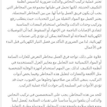
تعتبر عملية تركيب النحاس والدكت ضرورية لتأسيس أنظمة
التكييف الحديثة، لكنها تحمل في طياتها مجموعة من المخاطر التي
يجب أن يكون فريق العمل واعياً لها. من بين المخاطر المحتملة،
يعتبر العمل مع المواد الثقيلة من أبرز التحديات، حيث يتطلب رفع
وتركيب وحدات الدكت والنحاس استخدام المعدات المناسبة
لتفادي الإصابات الناجمة عن الإجهاد أو السقوط. كما أن التوصيلات
الكهربائية المفاجئة أو المخالفة يمكن أن تؤدي إلى صدمات
كهربائية، لذا من الضروري التأكد من فصل التيار الكهربائي قبل البدء
في الأعمال.
علاوة على ذلك، تواجه فرق العمل مخاطر التعرض للغازات السامة
أو المواد الكيميائية عند التعامل مع معايير العزل المستخدمة في
أنظمة التكييف. لذلك، من المهم استخدام أجهزة الوقاية الشخصية
مثل الأقنعة والقفازات لتقليل هذه المخاطر. وفيما يخص أدوات
التركيب، ينبغي التأكد من صلاحيتها وخلوها من العيوب، حيث قد
تؤدي الأدوات غير السليمة إلى حوادث أثناء عملية التركيب.
للحد من هذه المخاطر، يجب على المتخصصين في تركيب النحاس
والدكت أن يتلقوا تدريباً مناسباً على تقنيات السلامة. يُفضل أيضاً
وضع خطة سلامة واضحة تحدد المخاطر المحتملة وطرق التعامل