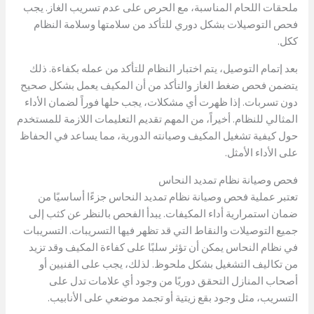
ملحقات اللحام المناسبة، مع الحرص على عدم تسريب الغاز. يجب
فحص التوصيلات بشكل دوري للتأكد من سلامتها وسلامة النظام
ككل.
بعد إتمام التوصيل، يتم اختبار النظام للتأكد من عمله بكفاءة. ذلك
يتضمن فحص ضغط الغاز والتأكد من أن المكيف يعمل بشكل صحيح
دون تسربات. إذا ظهرت أي مشكلات، يجب حلها فوراً لضمان الأداء
المثالي للنظام. أخيراً، من المهم تقديم التعليمات اللازمة للمستخدم
حول كيفية تشغيل المكيف وصيانته الدورية، مما يساعد في الحفاظ
على الأداء الأمثل.
فحص وصيانة نظام تمديد النحاس
تعتبر عملية فحص وصيانة نظام تمديد النحاس جزءًا أساسيًا من
ضمان استمرارية أداء المكيفات. يبدأ الفحص بالنظر عن كثب إلى
جميع التوصيلات والنقاط التي قد تظهر فيها التسريبات. التسريبات
في نظام النحاس يمكن أن تؤثر سلبًا على كفاءة المكيف وقد تزيد
من تكاليف التشغيل بشكل ملحوظ. لذلك، يجب على الفنيين أو
أصحاب المنازل التحقق دوريًا من وجود أي علامات تدل على
التسريب، مثل وجود بقع زيتية أو تجمد موضعي على الأنابيب.