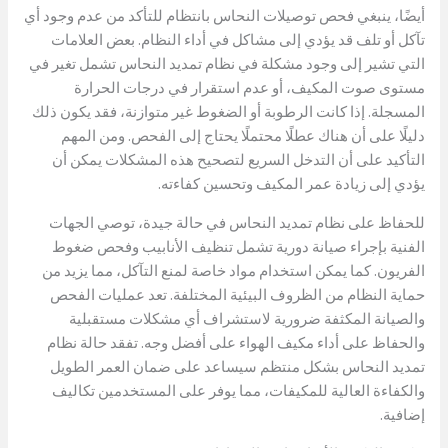
أيضًا، ينبغي فحص توصيلات النحاس بانتظام للتأكد من عدم وجود أي
تآكل أو تلف قد يؤدي إلى مشاكل في أداء النظام. بعض العلامات
التي تشير إلى وجود مشكلة في نظام تمديد النحاس تشمل تغير في
مستوى صوت المكيف، أو عدم استقرار في درجات الحرارة
المسجلة. إذا كانت الرطوبة أو الضغوط غير متوازنة، فقد يكون ذلك
دليلًا على أن هناك عطلًا محتملًا يحتاج إلى الفحص. ومن المهم
التأكيد على أن التدخل السريع لتصحيح هذه المشكلات يمكن أن
يؤدي إلى زيادة عمر المكيف وتحسين كفاءته.
للحفاظ على نظام تمديد النحاس في حالة جيدة، توصي الجهات
الفنية بإجراء صيانة دورية تشمل تنظيف الأنابيب وفحص ضغوط
الفريون. كما يمكن استخدام مواد خاصة لمنع التآكل، مما يزيد من
حماية النظام من الظروف البيئية المختلفة. تعد عمليات الفحص
والصيانة المكثفة ضرورية لاستشراف أي مشكلات مستقبلية
والحفاظ على أداء مكيف الهواء على أفضل وجه. تفقد حالة نظام
تمديد النحاس بشكل منتظم سيساعد على ضمان العمر الطويل
والكفاءة العالية للمكيفات، مما يوفر على المستخدمين تكاليف
إضافية.