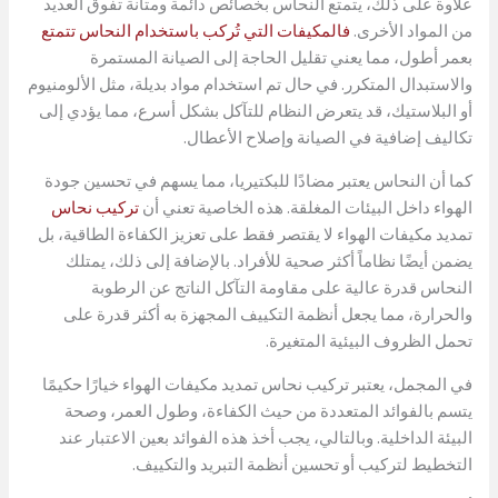
علاوة على ذلك، يتمتع النحاس بخصائص دائمة ومتانة تفوق العديد
من المواد الأخرى.
فالمكيفات التي تُركب باستخدام النحاس تتمتع
بعمر أطول، مما يعني تقليل الحاجة إلى الصيانة المستمرة
والاستبدال المتكرر. في حال تم استخدام مواد بديلة، مثل الألومنيوم
أو البلاستيك، قد يتعرض النظام للتآكل بشكل أسرع، مما يؤدي إلى
تكاليف إضافية في الصيانة وإصلاح الأعطال.
كما أن النحاس يعتبر مضادًا للبكتيريا، مما يسهم في تحسين جودة
الهواء داخل البيئات المغلقة. هذه الخاصية تعني أن
تركيب نحاس
تمديد مكيفات الهواء لا يقتصر فقط على تعزيز الكفاءة الطاقية، بل
يضمن أيضًا نظاماً أكثر صحية للأفراد. بالإضافة إلى ذلك، يمتلك
النحاس قدرة عالية على مقاومة التآكل الناتج عن الرطوبة
والحرارة، مما يجعل أنظمة التكييف المجهزة به أكثر قدرة على
تحمل الظروف البيئية المتغيرة.
في المجمل، يعتبر تركيب نحاس تمديد مكيفات الهواء خيارًا حكيمًا
يتسم بالفوائد المتعددة من حيث الكفاءة، وطول العمر، وصحة
البيئة الداخلية. وبالتالي، يجب أخذ هذه الفوائد بعين الاعتبار عند
التخطيط لتركيب أو تحسين أنظمة التبريد والتكييف.