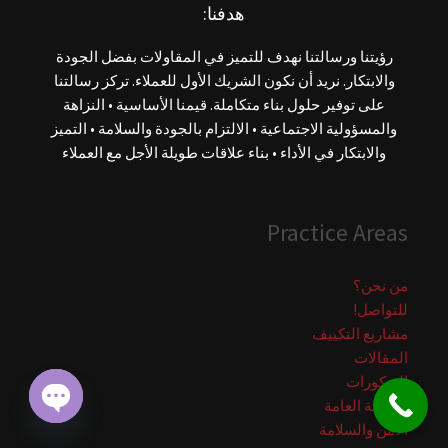
هدفنا:
رؤيتنا ورسالتنا نهدف للتميز في المقاولات بفضل الجودة
والابتكار. نريد أن نكون الشريك الأول للعملاء. تركز رسالتنا
على توفير حلول بناء متكاملة. قيمنا الأساسية • النزاهة
والمسؤولية الاجتماعية • الالتزام بالجودة والسلامة • التميز
والابتكار في الأداء • بناء علاقات طويلة الأجل مع العملاء
Practice Areas
من نحن؟
للتواصل!
مشاريع التكييف
المقالات
الديكورات
الصيانة العامة
الامن والسلامة
OPEN
CHATY