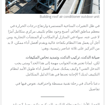
Building roof air conditioner outdoor unit
في ظل التغيرات المناخية المستمرة وارتفاع درجات الحرارة في
معظم مناطق العالم، أصبح وجود نظام تكييف مركزي متكامل أمرًا
لا غنى عنه، سواء في المنازل أو المكاتب أو المنشآت التجارية. ومن
أجل أن يعمل هذا النظام بكفاءة عالية ويقدم أفضل أداء ممكن، لا بد
من التركيز على ثلاثة عناصر رئيسية، وهي:
صيانة الدكت، تركيب الدكت، وتمديد نحاس المكيفات
.
لكن، لماذا تعتبر هذه الجوانب مهمة إلى هذا الحد؟ ومتى يجب
التدخل الفني؟ وكيف يمكنك ضمان أفضل أداء طويل الأمد لنظام
التكييف لديك؟ الإجابة تجدها في هذا الدليل المتكامل.
دعنا نأخذك في رحلة تقنية مبسطة واحترافية، نغوص فيها في
تفاصيل
الفصل الأول: ما هو نظام التكييف المركزي وكيف يعمل؟ صيانة