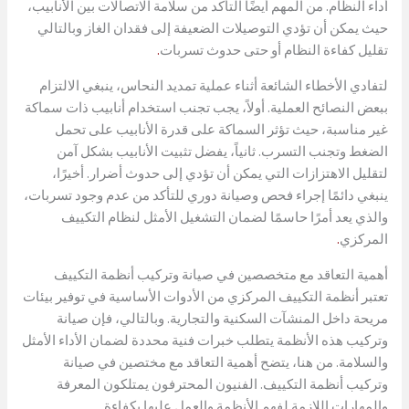
أداء النظام. من المهم أيضًا التأكد من سلامة الاتصالات بين الأنابيب،
حيث يمكن أن تؤدي التوصيلات الضعيفة إلى فقدان الغاز وبالتالي
تقليل كفاءة النظام أو حتى حدوث تسربات
.
لتفادي الأخطاء الشائعة أثناء عملية تمديد النحاس، ينبغي الالتزام
ببعض النصائح العملية. أولاً، يجب تجنب استخدام أنابيب ذات سماكة
غير مناسبة، حيث تؤثر السماكة على قدرة الأنابيب على تحمل
الضغط وتجنب التسرب. ثانياً، يفضل تثبيت الأنابيب بشكل آمن
لتقليل الاهتزازات التي يمكن أن تؤدي إلى حدوث أضرار. أخيرًا،
ينبغي دائمًا إجراء فحص وصيانة دوري للتأكد من عدم وجود تسربات،
والذي يعد أمرًا حاسمًا لضمان التشغيل الأمثل لنظام التكييف
المركزي
.
أهمية التعاقد مع متخصصين في صيانة وتركيب أنظمة التكييف
تعتبر أنظمة التكييف المركزي من الأدوات الأساسية في توفير بيئات
مريحة داخل المنشآت السكنية والتجارية. وبالتالي، فإن صيانة
وتركيب هذه الأنظمة يتطلب خبرات فنية محددة لضمان الأداء الأمثل
والسلامة. من هنا، يتضح أهمية التعاقد مع مختصين في صيانة
وتركيب أنظمة التكييف. الفنيون المحترفون يمتلكون المعرفة
والمهارات اللازمة لفهم الأنظمة والعمل عليها بكفاءة.