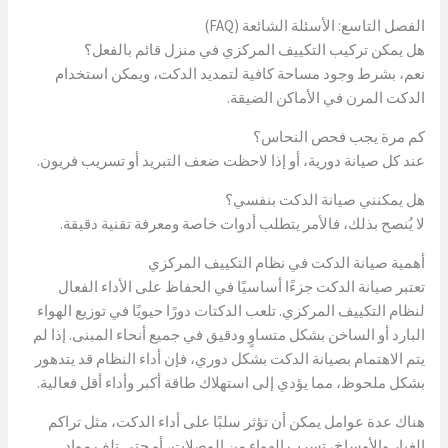
الفصل التاسع: الأسئلة الشائعة (FAQ)
هل يمكن تركيب التكييف المركزي في منزل قائم بالفعل؟
نعم، بشرط وجود مساحة كافية لتمديد الدكت، ويمكن استخدام
الدكت المرن في الأماكن الضيقة.
كم مرة يجب فحص النحاس؟
عند كل صيانة دورية، أو إذا لاحظت ضعف التبريد أو تسريب فريون.
هل يمكنني صيانة الدكت بنفسي؟
لا يُنصح بذلك، فالأمر يتطلب أدوات خاصة ومعرفة تقنية دقيقة.
أهمية صيانة الدكت في نظام التكييف المركزي
تعتبر صيانة الدكت جزءًا أساسيًا في الحفاظ على الأداء الفعال
لنظام التكييف المركزي. تلعب الدكتات دورًا حيويًا في توزيع الهواء
البارد أو الساخن بشكل متساوٍ ودقيق في جميع أنحاء المبنى. إذا لم
يتم الاهتمام بصيانة الدكت بشكل دوري، فإن أداء النظام قد يتدهور
بشكل ملحوظ، مما يؤدي إلى استهلاك طاقة أكبر وأداء أقل فعالية.
هناك عدة عوامل يمكن أن تؤثر سلبًا على أداء الدكت، مثل تراكم
الغبار والأوساخ، تسرب الهواء من الوصلات، أو حتى تلف مواد