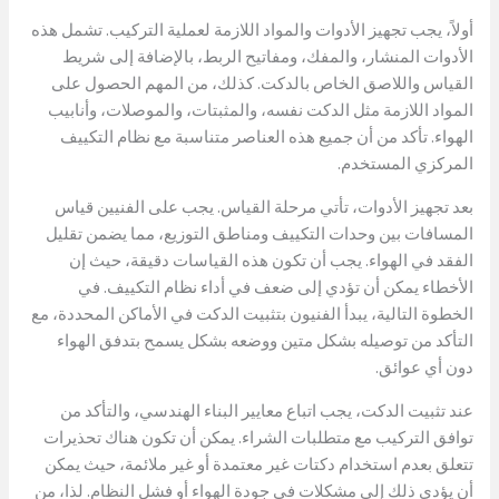
أولاً، يجب تجهيز الأدوات والمواد اللازمة لعملية التركيب. تشمل هذه
الأدوات المنشار، والمفك، ومفاتيح الربط، بالإضافة إلى شريط
القياس واللاصق الخاص بالدكت. كذلك، من المهم الحصول على
المواد اللازمة مثل الدكت نفسه، والمثبتات، والموصلات، وأنابيب
الهواء. تأكد من أن جميع هذه العناصر متناسبة مع نظام التكييف
المركزي المستخدم.
بعد تجهيز الأدوات، تأتي مرحلة القياس. يجب على الفنيين قياس
المسافات بين وحدات التكييف ومناطق التوزيع، مما يضمن تقليل
الفقد في الهواء. يجب أن تكون هذه القياسات دقيقة، حيث إن
الأخطاء يمكن أن تؤدي إلى ضعف في أداء نظام التكييف. في
الخطوة التالية، يبدأ الفنيون بتثبيت الدكت في الأماكن المحددة، مع
التأكد من توصيله بشكل متين ووضعه بشكل يسمح بتدفق الهواء
دون أي عوائق.
عند تثبيت الدكت، يجب اتباع معايير البناء الهندسي، والتأكد من
توافق التركيب مع متطلبات الشراء. يمكن أن تكون هناك تحذيرات
تتعلق بعدم استخدام دكتات غير معتمدة أو غير ملائمة، حيث يمكن
أن يؤدي ذلك إلى مشكلات في جودة الهواء أو فشل النظام. لذا، من