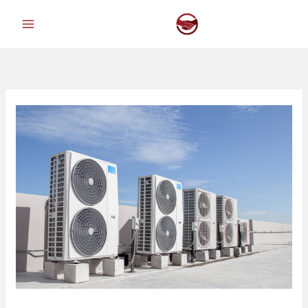
خطي
لى
لمحتوى