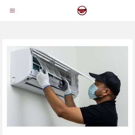
خطي
لى
لمحتوى