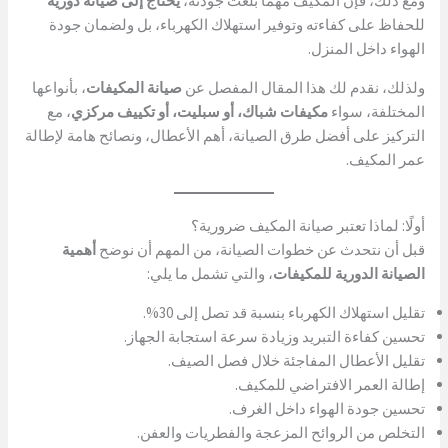
ومع ذلك، فإن المكيف مهما بلغت جودته،
يحتاج إلى صيانة دورية
للحفاظ على كفاءته وتوفير استهلاك الكهرباء، بل ولضمان جودة
الهواء داخل المنزل.
ولذلك، نقدم لك هذا المقال المفصل عن
صيانة المكيفات
، بأنواعها
المختلفة، سواء
مكيفات شباك، أو سبليت، أو تكييف مركزي
، مع
التركيز على أفضل طرق الصيانة، أهم الأعطال، ونصائح هامة لإطالة
عمر المكيف.
أولًا: لماذا تعتبر صيانة المكيف ضرورية؟
قبل أن نتحدث عن خطوات الصيانة، من المهم أن نوضح
أهمية
الصيانة الدورية للمكيفات
، والتي تشمل ما يلي:
تقليل استهلاك الكهرباء بنسبة قد تصل إلى 30%.
تحسين كفاءة التبريد وزيادة سرعة استجابة الجهاز.
تقليل الأعطال المفاجئة خلال فصل الصيف.
إطالة العمر الافتراضي للمكيف.
تحسين جودة الهواء داخل الغرف.
التخلص من الروائح المزعجة والفطريات والعفن.