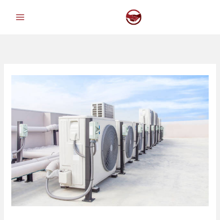
خطي
لى
لمحتوى