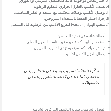
اختيار نحاس ذو جودة عالية كما(يفضل الأمريكي أو الكوري).
تغليف الأنابيب بالعازل الحراري المقاوم للرطوبة.
توصيل الأنابيب بوصلات محكمة، مع استخدام الفلير المناسب.
إجراء اختبار الضغط باستخدام النيتروجين.
سحب الهواء (vacuum) لتفريغ الأنابيب من الرطوبة قبل التشغيل.
أخطاء شائعة في تمديد النحاس:
استخدام أنابيب كماقصيرة غير مناسبة للطول الفعلي.
ترك توصيلات كما مرتخية تؤدي لتسريب الفريون.
إهمال العزل الكامل للأنابيب.
تذكّر دائمًا:كما تسريب بسيط في النحاس يعني
انخفاض كما حاد في كفاءة النظام وزيادة في
الاستهلاك.
الفصل الخامس: صيانة التكييف المركزي الشاملة