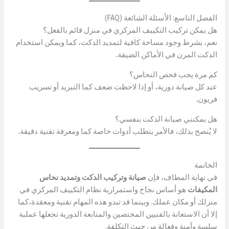
الفصل التاسع: الأسئلة الشائعة (FAQ)
هل يمكن تركيب التكييف المركزي في منزل قائم بالفعل؟
نعم، بشرط وجود مساحة كافية لتمديد الدكت، كما ويمكن استخدام
الدكت المرن في الأماكن الضيقة
.
كم مرة يجب فحص النحاس؟
عند كل صيانة دورية، أو إذا لاحظت ضعف كما التبريد أو تسريب
فريون
.
هل يمكنني صيانة الدكت بنفسي؟
لا يُنصح بذلك، فالأمر يتطلب أدوات خاصة كما ومعرفة تقنية دقيقة
.
الخاتمة
في نهاية المطاف، فإن
صيانة وتركيب الدكت وتمديد نحاس
المكيفات
هو أساس نجاح واستمرارية نظام التكييف المركزي في
منزلك أو مكان عملك. وبينما قد تبدو هذه المهام تقنية ومعقدة،كما
إلا أن الاستعانة بالفنيين المختصين والمتابعة الدورية تجعلها عملية
سلسة وآمنة وفعالة من حيث التكلفة.