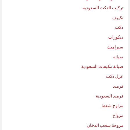
تركيب الدكت السعودية
تكييف
دكت
ديكورات
سيراميك
صيانة
صيانة مكيفات السعودية
عزل دكت
قرميد
قرميد السعودية
مراوح شفط
مرواح
مروحة سحب الدخان