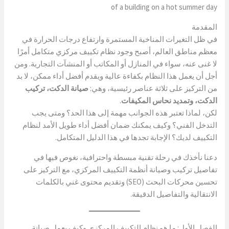
of a building on a hot summer day
المقدمة
في ظل التغيرات المناخية المستمرة وارتفاع درجات الحرارة في
معظم مناطق العالم، أصبح وجود نظام تكييف مركزي متكامل أمرًا
لا غنى عنه، سواء في المنازل أو المكاتب أو المنشآت التجارية. ومن
أجل أن يعمل هذا النظام بكفاءة عالية ويقدم أفضل أداء ممكن، لا بد
من التركيز على ثلاثة عناصر رئيسية، وهي:
صيانة الدكت، تركيب
الدكت، وتمديد نحاس المكيفات
.
لكن، لماذا تعتبر هذه الجوانب مهمة إلى هذا الحد؟ ومتى يجب
التدخل الفني؟ وكيف يمكنك ضمان أفضل أداء طويل الأمد لنظام
التكييف لديك؟ الإجابة تجدها في هذا الدليل المتكامل.
دعنا نأخذك في رحلة تقنية مبسطة واحترافية، نغوص فيها في
تفاصيل تركيب وصيانة أنظمة التكييف المركزي، مع التركيز على
تحسين محركات البحث (SEO) وتقديم محتوى غني بالكلمات
الانتقالية والتفاصيل الدقيقة.
الفصل الأول: ما هو نظام التكييف المركزي وكيف يعمل صيانة