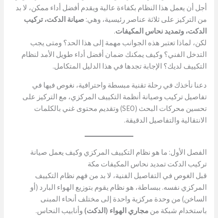
أجل أن يعمل هذا النظام بكفاءة عالية ويقدم أفضل أداء ممكن، لا بد
من التركيز على ثلاثة عناصر رئيسية، وهي:
صيانة الدكت، تركيب
الدكت، وتمديد نحاس المكيفات
.
لكن، لماذا تعتبر هذه الجوانب مهمة إلى هذا الحد؟ ومتى يجب
التدخل الفني؟ وكيف يمكنك ضمان أفضل أداء طويل الأمد لنظام
التكييف لديك؟ الإجابة تجدها في هذا الدليل المتكامل.
دعنا نأخذك في رحلة تقنية مبسطة واحترافية، نغوص فيها في
تفاصيل تركيب وصيانة أنظمة التكييف المركزي، مع التركيز على
تحسين محركات البحث (SEO) وتقديم محتوى غني بالكلمات
الانتقالية والتفاصيل الدقيقة.
الفصل الأول: ما هو نظام التكييف المركزي وكيف يعمل صيانة
تركيب الدكت تمديد نحاس المكيفات مكة
قبل الغوص في التفاصيل الفنية، لا بد من فهم نظام التكييف
المركزي نفسه. ببساطة، هو نظام يقوم بتوزيع الهواء البارد (أو
الساخن) من وحدة مركزية واحدة إلى مختلف أنحاء المبنى
باستخدام شبكة من
مجاري الهواء (الدكت)
وأنابيب النحاس.