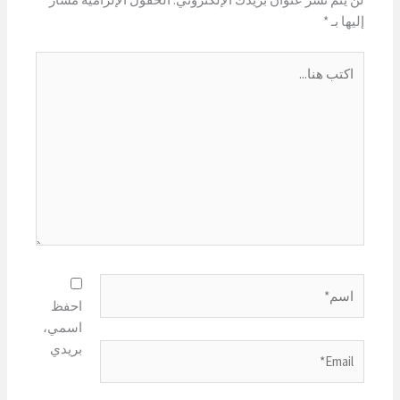
إليها بـ
*
اكتب
هنا...
اسم*
احفظ
اسمي،
بريدي
Email*