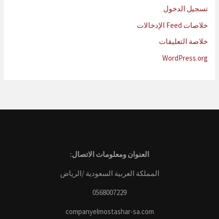
تسجيل الدخول
خلاصات Feed الإدخالات
خلاصة التعليقات
WordPress.org
العنوان ومعلومات الاتصال:
المملكة العربية السعودية /الرياض
0568007229
companyelmostashar-sa.com