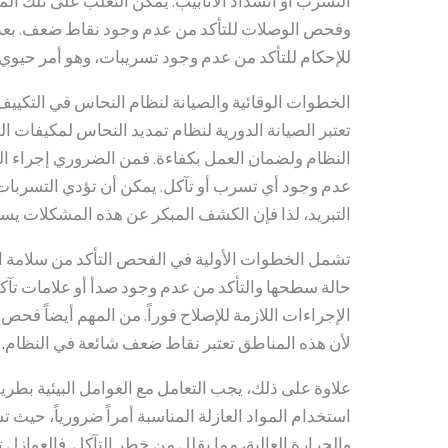
التسرب أو انسداد الأنابيب. يمكن التغلب على تلك ا
وفحص الوصلات للتأكد من عدم وجود نقاط ضعف. بعد الا
للإحكام للتأكد من عدم وجود تسريبات، وهو أمر حيوي
الخطوات الوقائية والصيانة لنظام النحاس في التكييف
تعتبر الصيانة الدورية لنظام تمديد النحاس لمكيفات اله
النظام ولضمان العمل بكفاءة. فمن الضروري إجراء ا
عدم وجود أي تسرب أو تآكل. يمكن أن تؤدي التسربات 
التبريد، لذا فإن الكشف المبكر عن هذه المشكلات يس
تشمل الخطوات الأولية في الفحص التأكد من سلامة الأ
حالة سطحها والتأكد من عدم وجود صدأ أو علامات تآكل
الإجراءات اللازمة للإصلاح فوراً. من المهم أيضاً ف
لأن هذه المناطق تعتبر نقاط ضعف شائعة في النظام
.
علاوة على ذلك، يجب التعامل مع العوامل البيئية بطري
استخدام المواد العازلة المناسبة أمراً ضرورياً، حيث 
والحرارة العالية، مما يقلل من خطر التآكل. فالعواز