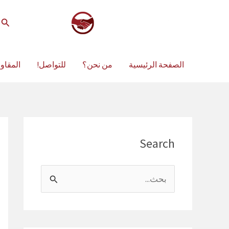
خطي
لى
الب
لمحتوى
الصفحة الرئيسية
من نحن؟
للتواصل!
المقاو
Search
ا
ل
ب
ح