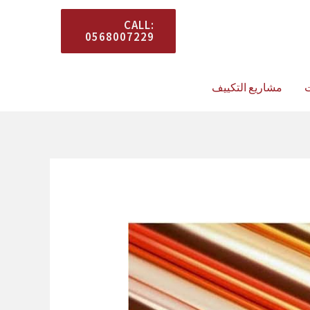
المستشار معك في كل
CALL:
0568007229
وقت.
ت
مشاريع التكييف