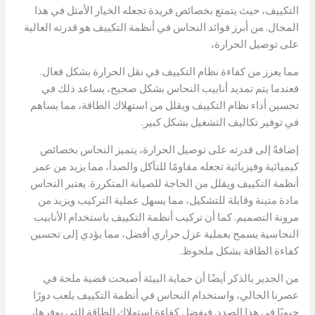
التكييف، حيث يتمتع بخصائص فريدة تجعله الخيار الأمثل في هذا
المجال. من أبرز فوائد النحاس في أنظمة التكييف هو قدرته العالية
على توصيل الحرارة،
مما يعزز من كفاءة نظام التكييف في نقل الحرارة بشكل فعال.
فعندما يتم تمديد أنابيب النحاس بشكل صحيح، يساعد ذلك في
تحسين أداء نظام التكييف ويقلل من استهلاك الطاقة، مما يساهم
في توفير تكاليف التشغيل بشكل كبير.
إضافةً إلى قدرته على توصيل الحرارة، يتميز النحاس بخصائص
كيميائية وفيزيائية تجعله مقاومًا للتآكل والصدأ، مما يزيد من عمر
أنظمة التكييف ويقلل من الحاجة للصيانة المتكررة. يعتبر النحاس
مادة متينة وقابلة للتشكيل، مما يسهل عملية التركيب ويزيد من
مرونة التصميم. كما أن تركيب أنظمة التكييف باستخدام الأنابيب
النحاسية يسمح بعملية عزل حراري أفضل، مما يؤدي إلى تحسين
كفاءة الطاقة بشكل ملحوظ.
من الجدير بالذكر أيضًا أن حماية البيئة أصبحت قضية ملحة في
عصرنا الحالي، واستخدام النحاس في أنظمة التكييف يلعب دورًا
حيويًا في هذا الصدد. فبفضل كفاءة استهلاك الطاقة التي يوفرها،