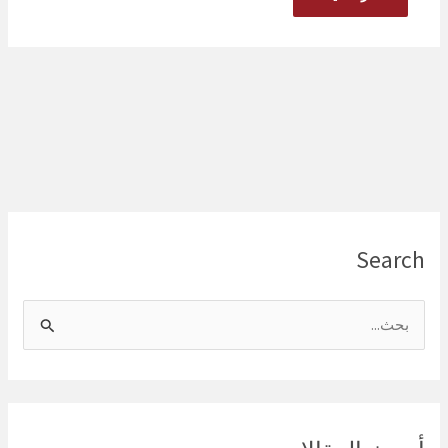
Search
ا
ل
ب
ح
ث