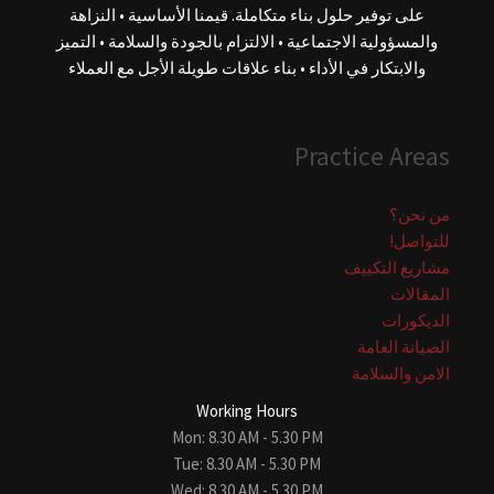
على توفير حلول بناء متكاملة. قيمنا الأساسية • النزاهة
والمسؤولية الاجتماعية • الالتزام بالجودة والسلامة • التميز
والابتكار في الأداء • بناء علاقات طويلة الأجل مع العملاء
Practice Areas
من نحن؟
للتواصل!
مشاريع التكييف
المقالات
الديكورات
الصيانة العامة
الامن والسلامة
Working Hours
Mon: 8.30 AM - 5.30 PM
Tue: 8.30 AM - 5.30 PM
Wed: 8.30 AM - 5.30 PM