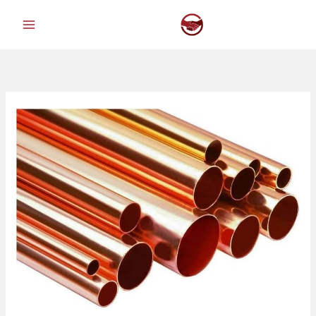
خطي
لى
لمحتوى