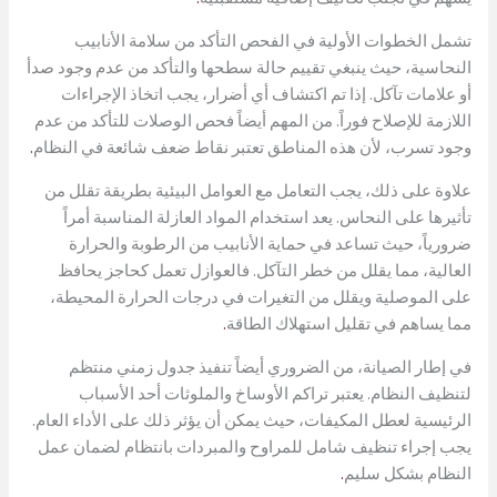
تشمل الخطوات الأولية في الفحص التأكد من سلامة الأنابيب
النحاسية، حيث ينبغي تقييم حالة سطحها والتأكد من عدم وجود صدأ
أو علامات تآكل. إذا تم اكتشاف أي أضرار، يجب اتخاذ الإجراءات
اللازمة للإصلاح فوراً. من المهم أيضاً فحص الوصلات للتأكد من عدم
وجود تسرب، لأن هذه المناطق تعتبر نقاط ضعف شائعة في النظام
.
علاوة على ذلك، يجب التعامل مع العوامل البيئية بطريقة تقلل من
تأثيرها على النحاس. يعد استخدام المواد العازلة المناسبة أمراً
ضرورياً، حيث تساعد في حماية الأنابيب من الرطوبة والحرارة
العالية، مما يقلل من خطر التآكل. فالعوازل تعمل كحاجز يحافظ
على الموصلية ويقلل من التغيرات في درجات الحرارة المحيطة،
مما يساهم في تقليل استهلاك الطاقة
.
في إطار الصيانة، من الضروري أيضاً تنفيذ جدول زمني منتظم
لتنظيف النظام. يعتبر تراكم الأوساخ والملوثات أحد الأسباب
الرئيسية لعطل المكيفات، حيث يمكن أن يؤثر ذلك على الأداء العام.
يجب إجراء تنظيف شامل للمراوح والمبردات بانتظام لضمان عمل
النظام بشكل سليم
.