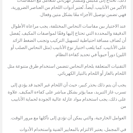
ذلك، تحتاج إلى مكبس ومنشار كهربائي للتعامل مع المقاسات
الأكبر من الأنابيب. أيضاً، تُعتبر أدوات اللحام من العناصر الضرورية،
فهي تضمن توصيل الأجزاء معًا بشكل متين وفعال.
عند الاختيار بين مقاسات النحاس المختلفة، يجب مراعاة الأطوال
الدقيقة والمحددة التي تحتاج إليها وفقًا لمواصفات المكيف. يُفضل
أن تُضاف مسافة احتياطية لتسهيل التركيب وتجنب الضغط الزائد
على الأنابيب. كما يلعب اختيار نوع الأنابيب (مثل النحاس الصلب أو
اللين) دوراً حيوياً في تحديد كفاءة النظام.
التقنيات المتعلقة بلحام النحاس تتضمن استخدام طرق متنوعة مثل
اللحام بالغاز أو اللحام بالتيار الكهربائي.
يجب أن يتم ذلك بحذر كبير، حيث أن اللحام غير الجيد قد يؤدي إلى
تسرب غاز التبريد، مما يؤثر بشكل مباشر على كفاءة المكيف. علاوة
على ذلك، يجب استخدام مواد عازلة عالية الجودة لحماية الأنابيب
من
العوامل الخارجية، والتي يمكن أن تؤدي إلى تآكلها مع مرور الوقت.
في المجمل، يعتبر الالتزام بالمعايير الفنية واستخدام الأدوات