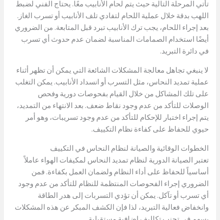
تأتي المرحلة التالية حيث يتم لحام الأنابيب معًا. يحتاج الفني لضبط
اللهب بدقة خلال عملية اللحام لتفادي تلف الأنابيب أو تسرب الغاز.
بعد إجراء اللحام، يجب ترك الأنابيب تبرد قبل المتابعة. من الضروري
أيضًا استخدام الصمامات المناسبة لضمان عدم حدوث أي تسرب
في دائرة التبريد.
لا ينبغي تجاهل معالجة المشكلات الشائعة التي يمكن أن تظهر أثناء
عملية تمديد النحاس، مثل التسرب أو انسداد الأنابيب. يمكن التغلب
على تلك المشاكل من خلال القيام بفحوصات دورية وفحص
الوصلات للتأكد من عدم وجود نقاط ضعف. بعد الانتهاء من التمديد،
يتم إجراء اختبار للإحكام للتأكد من عدم وجود تسريبات، وهو أمر
حيوي للحفاظ على كفاءة نظام التكييف.
الخطوات الوقائية والصيانة لنظام النحاس في التكييف
تعتبر الصيانة الدورية لنظام تمديد النحاس لمكيفات الهواء عاملاً
أساسياً للحفاظ على أداء النظام ولضمان العمل بكفاءة. فمن
الضروري إجراء الفحوصات المنتظمة للنظام للتأكد من عدم وجود
أي تسرب أو تآكل. يمكن أن تؤدي التسربات إلى هدر الطاقة
وانخفاض فعالية التبريد، لذا فإن الكشف المبكر عن هذه المشكلات
يسهم في تجنب تكاليف إضافية مستقبلية
.