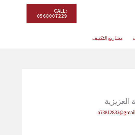
المستشار معك في كل
CALL:
0568007229
وقت.
ت
مشاريع التكييف
العزيزية
a73812833@gmai