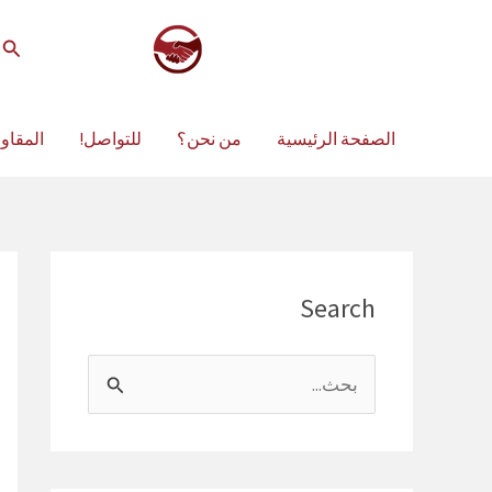
خطي
لى
الب
لمحتوى
الصفحة الرئيسية
من نحن؟
للتواصل!
المقاو
Search
ا
ل
ب
ح