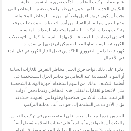
تعتبر عملية تركيب النحاس والدكت ضرورية لتأسيس أنظمة
التكييف الحديثة، لكنها تحمل في طياتها مجموعة من المخاطر التي
يجب أن يكون فريق العمل واعياً لها. من بين المخاطر المحتملة،
يعتبر العمل مع المواد الثقيلة من أبرز التحديات، حيث يتطلب رفع
وتركيب وحدات الدكت والنحاس استخدام المعدات المناسبة
لتفادي الإصابات الناجمة عن الإجهاد أو السقوط. كما أن التوصيلات
الكهربائية المفاجئة أو المخالفة يمكن أن تؤدي إلى صدمات
كهربائية، لذا من الضروري التأكد من فصل التيار الكهربائي قبل البدء
في الأعمال.
علاوة على ذلك، تواجه فرق العمل مخاطر التعرض للغازات السامة
أو المواد الكيميائية عند التعامل مع معايير العزل المستخدمة في
أنظمة التكييف. لذلك، من المهم استخدام أجهزة الوقاية الشخصية
مثل الأقنعة والقفازات لتقليل هذه المخاطر. وفيما يخص أدوات
التركيب، ينبغي التأكد من صلاحيتها وخلوها من العيوب، حيث قد
تؤدي الأدوات غير السليمة إلى حوادث أثناء عملية التركيب.
للحد من هذه المخاطر، يجب على المتخصصين في تركيب النحاس
والدكت أن يتلقوا تدريباً مناسباً على تقنيات السلامة. يُفضل أيضاً
وضع خطة سلامة واضحة تحدد المخاطر المحتملة وطرق التعامل