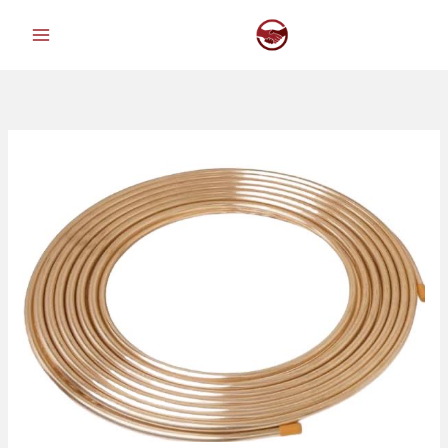
خطي
لى
لمحتوى