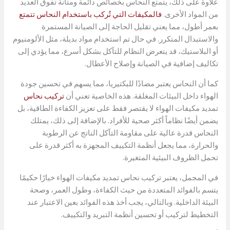
علاوة على ذلك، يتمتع النحاس بخصائص دائمة ومتانة تفوق العديد
من المواد الأخرى.
فالمكيفات التي تُركب باستخدام النحاس تتمتع
بعمر أطول، مما يعني تقليل الحاجة إلى الصيانة المستمرة
والاستبدال المتكرر. في حال تم استخدام مواد بديلة، مثل الألومنيوم
أو البلاستيك، قد يتعرض النظام للتآكل بشكل أسرع، مما يؤدي إلى
تكاليف إضافية في الصيانة وإصلاح الأعطال.
كما أن النحاس يعتبر مضادًا للبكتيريا، مما يسهم في تحسين جودة
الهواء داخل البيئات المغلقة. هذه الخاصية تعني أن
تركيب نحاس
تمديد مكيفات الهواء لا يقتصر فقط على تعزيز الكفاءة الطاقية، بل
يضمن أيضًا نظاماً أكثر صحية للأفراد. بالإضافة إلى ذلك، يمتلك
النحاس قدرة عالية على مقاومة التآكل الناتج عن الرطوبة
والحرارة، مما يجعل أنظمة التكييف المجهزة به أكثر قدرة على
تحمل الظروف البيئية المتغيرة.
في المجمل، يعتبر تركيب نحاس تمديد مكيفات الهواء خيارًا حكيمًا
يتسم بالفوائد المتعددة من حيث الكفاءة، وطول العمر، وصحة
البيئة الداخلية. وبالتالي، يجب أخذ هذه الفوائد بعين الاعتبار عند
التخطيط لتركيب أو تحسين أنظمة التبريد والتكييف.