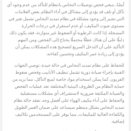
أيضًا، ينبغي فحص توصيلات النحاس بانتظام للتأكد من عدم وجود أي
تآكل أو تلف قد يؤدي إلى مشاكل في أداء النظام. بعض العلامات
التي تشير إلى وجود مشكلة في نظام تمديد النحاس تشمل تغير في
مستوى صوت المكيف، أو عدم استقرار في درجات الحرارة
المسجلة. إذا كانت الرطوبة أو الضغوط غير متوازنة، فقد يكون ذلك
دليلًا على أن هناك عطلًا محتملًا يحتاج إلى الفحص. ومن المهم
التأكيد على أن التدخل السريع لتصحيح هذه المشكلات يمكن أن
يؤدي إلى زيادة عمر المكيف وتحسين كفاءته.
للحفاظ على نظام تمديد النحاس في حالة جيدة، توصي الجهات
الفنية بإجراء صيانة دورية تشمل تنظيف الأنابيب وفحص ضغوط
الفريون. كما يمكن استخدام مواد خاصة لمنع التآكل، مما يزيد من
حماية النظام من الظروف البيئية المختلفة. تعد عمليات الفحص
والصيانة المكثفة ضرورية لاستشراف أي مشكلات مستقبلية
والحفاظ على أداء مكيف الهواء على أفضل وجه. تفقد حالة نظام
تمديد النحاس بشكل منتظم سيساعد على ضمان العمر الطويل
والكفاءة العالية للمكيفات، مما يوفر على المستخدمين تكاليف
إضافية.