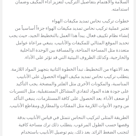
السلامة والاهتمام بتفاصيل التركيب لتعزيز أداء المكيف وضمان
استدامته.
خطوات تركيب نحاس تمديد مكيفات الهواء
تعتبر عملية تركيب نحاس تمديد مكيفات الهواء جزءاً أساسياً من
إنشاء نظام تكييف فعال. يبدأ هذا العمل بالتخطيط الجيد، حيث يجب
تحديد الموقع المثالي للمكيفات والأنابيب. ينبغي مراعاة عوامل
متعددة مثل المساحة المتاحة، والمسافة بين الوحدة الداخلية
والخارجية، وكذلك الظروف البيئية التي قد تؤثر على الأداء.
بعد الانتهاء من التخطيط، تبدأ الخطوة الثانية بتجهيز المواد اللازمة.
يتطلب تركيب نحاس تمديد مكيف الهواء الحصول على الأنابيب
المناسبة، والمكونات الأخرى مثل الفلتر والمضخة. يجب التأكيد
على جودة هذه المواد لتفادي المشاكل المستقبلية، مثل التسربات
أو ضعف الأداء. بعد الحصول على كافة المستلزمات، ينبغي التأكد
من وجود الأدوات اللازمة مثل المفكات والمطارق ومقاطع الأنابيب.
الطريقة المثلى لتركيب النحاس تتمثل في قياس الأنابيب بدقة
وقصها حسب الطول المرغوب. يتطلب ذلك ترك مساحة كافية
لتجنب الضغط الزائد. بعد ذلك، يتم توصيل الأنابيب باستخدام