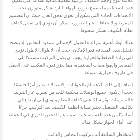
ملائمًا لنوع وحجم المكيف. تركيبة معدنية مثالية تساعد على تقليل
فقد الضغط، مما يسمح بتوزيع الهواء البارد بشكل متوازن. تجنب
الانحناءات الحادة التي يمكن أن تعوق تدفق الغاز، حيث أن التصميم
المفرط والانحناءات غير الضرورية يمكن أن تؤدي إلى تقليل كفاءة
نظام التكييف بشكل ملحوظ.
هناك أيضًا أهمية لمراعاة الطول الإجمالي لتمديد النحاس؛ إذ ينصح
بتقليل هذه المسافة قدر الإمكان، حيث أن الأطوال الأطول تؤدي
إلى زيادة الضغط والحرارة. يجب أن يكون التركيب مستندًا إلى
المعايير والمواصفات المعتمدة، مما يعزز قدرة المكيف على العمل
في ظروف حرارية متنوعة.
إضافة إلى ذلك، الاهتمام بالجوانات والاتصالات يعتبر أمرًا حاسمًا.
يجب أن تكون جميع الوصلات محكمة للحد من تسرب غاز التبريد.
فالتسريبات تؤثر سلبًا على كفاءة النظام وتؤدي إلى ارتفاع في
تكاليف التشغيل. تعتبر صيانة أنظمة التكييف بعد التركيب جزءًا
أساسيًا من هذه العملية، حيث سيساهم الفحص الدوري في الحفاظ
على أداء الجهاز بشكل مثالي.
المخاطر الشائعة أثناء تركيب النحاس والدكت