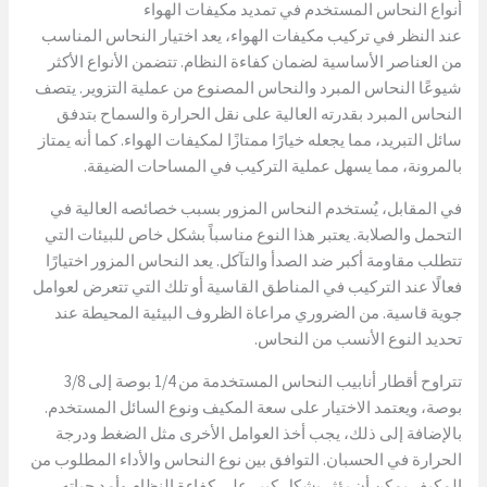
أنواع النحاس المستخدم في تمديد مكيفات الهواء
عند النظر في تركيب مكيفات الهواء، يعد اختيار النحاس المناسب
من العناصر الأساسية لضمان كفاءة النظام. تتضمن الأنواع الأكثر
شيوعًا النحاس المبرد والنحاس المصنوع من عملية التزوير. يتصف
النحاس المبرد بقدرته العالية على نقل الحرارة والسماح بتدفق
سائل التبريد، مما يجعله خيارًا ممتازًا لمكيفات الهواء. كما أنه يمتاز
بالمرونة، مما يسهل عملية التركيب في المساحات الضيقة.
في المقابل، يُستخدم النحاس المزور بسبب خصائصه العالية في
التحمل والصلابة. يعتبر هذا النوع مناسباً بشكل خاص للبيئات التي
تتطلب مقاومة أكبر ضد الصدأ والتآكل. يعد النحاس المزور اختيارًا
فعالًا عند التركيب في المناطق القاسية أو تلك التي تتعرض لعوامل
جوية قاسية. من الضروري مراعاة الظروف البيئية المحيطة عند
تحديد النوع الأنسب من النحاس.
تتراوح أقطار أنابيب النحاس المستخدمة من 1/4 بوصة إلى 3/8
بوصة، ويعتمد الاختيار على سعة المكيف ونوع السائل المستخدم.
بالإضافة إلى ذلك، يجب أخذ العوامل الأخرى مثل الضغط ودرجة
الحرارة في الحسبان. التوافق بين نوع النحاس والأداء المطلوب من
المكيف يمكن أن يؤثر بشكل كبير على كفاءة النظام وأمد حياته.