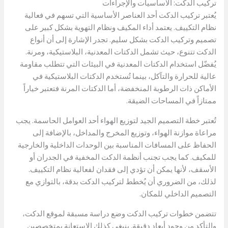
تركيب الدكت: الأساسيات والإجراءات
يُعتبر تركيب الدكت أحد العناصر الأساسية التي تسهم في فعالية
نظام التكييف. يعتمد أداء المكيف ونظام التهوية بشكل كبير على
تصميم وتركيب الدكت بشكل سليم. تجدر الإشارة إلى أن أنواع
الدكت تتنوع، حيث تشمل الدكتات المعدنية، البلاستيكية، ومرنة.
يُفضّل استخدام الدكتات المعدنية في البيئات التي تتطلب مقاومة
عالية للحرارة والتآكل، بينما تُستخدم الدكتات البلاستيكية في
الأماكن ذات الرطوبة المنخفضة، أما الدكتات المرنة فتعتبر خياراً
ممتازاً في المساحات الضيقة.
تُعتبر خطة التصميم الجيد لتوزيع الهواء أحد العوامل الحاسمة. يجب
مراعاة موازنة الهواء، وتوزيع المخرج والمداخل، بالإضافة إلى
الحفاظ على المسافات المناسبة بين الوحدات الداخلية والخارجية
للمكيف. كما يجب تجنب أنظمة الدكت المخفية في الجدران أو
الأسقف، لأنها يمكن أن تؤدي إلى فقدان لفعالية نظام التكييف.
لذلك، من الضروري أن يُخطط لتركيب الدكت بدقة، بالتوازي مع
التصميم الداخلي للمكان.
تتضمن خطوات تركيب الدكت وضع دراسة مسبقة لموقع الدكت،
والتأكد من وجود أبعاد دقيقة. ينبغي كذلك الاستعانة بمتخصصين