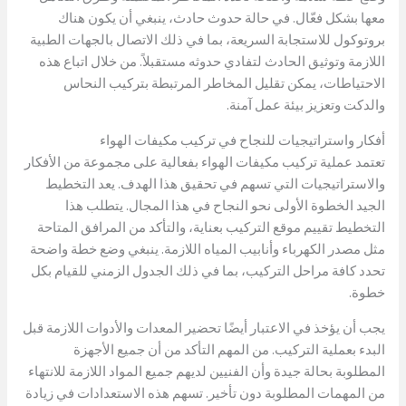
معها بشكل فعّال. في حالة حدوث حادث، ينبغي أن يكون هناك
بروتوكول للاستجابة السريعة، بما في ذلك الاتصال بالجهات الطبية
اللازمة وتوثيق الحادث لتفادي حدوثه مستقبلاً. من خلال اتباع هذه
الاحتياطات، يمكن تقليل المخاطر المرتبطة بتركيب النحاس
والدكت وتعزيز بيئة عمل آمنة.
أفكار واستراتيجيات للنجاح في تركيب مكيفات الهواء
تعتمد عملية تركيب مكيفات الهواء بفعالية على مجموعة من الأفكار
والاستراتيجيات التي تسهم في تحقيق هذا الهدف. يعد التخطيط
الجيد الخطوة الأولى نحو النجاح في هذا المجال. يتطلب هذا
التخطيط تقييم موقع التركيب بعناية، والتأكد من المرافق المتاحة
مثل مصدر الكهرباء وأنابيب المياه اللازمة. ينبغي وضع خطة واضحة
تحدد كافة مراحل التركيب، بما في ذلك الجدول الزمني للقيام بكل
خطوة.
يجب أن يؤخذ في الاعتبار أيضًا تحضير المعدات والأدوات اللازمة قبل
البدء بعملية التركيب. من المهم التأكد من أن جميع الأجهزة
المطلوبة بحالة جيدة وأن الفنيين لديهم جميع المواد اللازمة للانتهاء
من المهمات المطلوبة دون تأخير. تسهم هذه الاستعدادات في زيادة