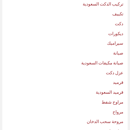
تركيب الدكت السعودية
تكييف
دكت
ديكورات
سيراميك
صيانة
صيانة مكيفات السعودية
عزل دكت
قرميد
قرميد السعودية
مراوح شفط
مرواح
مروحة سحب الدخان