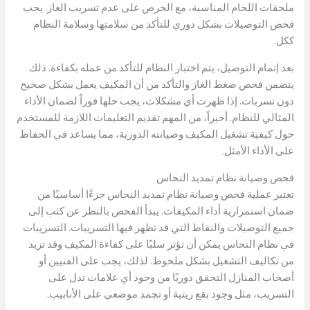
ملحقات اللحام المناسبة، مع الحرص على عدم تسريب الغاز. يجب
فحص التوصيلات بشكل دوري للتأكد من سلامتها وسلامة النظام
ككل.
بعد إتمام التوصيل، يتم اختبار النظام للتأكد من عمله بكفاءة. ذلك
يتضمن فحص ضغط الغاز والتأكد من أن المكيف يعمل بشكل صحيح
دون تسربات. إذا ظهرت أي مشكلات، يجب حلها فوراً لضمان الأداء
المثالي للنظام. أخيراً، من المهم تقديم التعليمات اللازمة للمستخدم
حول كيفية تشغيل المكيف وصيانته الدورية، مما يساعد في الحفاظ
على الأداء الأمثل.
فحص وصيانة نظام تمديد النحاس
تعتبر عملية فحص وصيانة نظام تمديد النحاس جزءًا أساسيًا من
ضمان استمرارية أداء المكيفات. يبدأ الفحص بالنظر عن كثب إلى
جميع التوصيلات والنقاط التي قد تظهر فيها التسريبات. التسريبات
في نظام النحاس يمكن أن تؤثر سلبًا على كفاءة المكيف وقد تزيد
من تكاليف التشغيل بشكل ملحوظ. لذلك، يجب على الفنيين أو
أصحاب المنازل التحقق دوريًا من وجود أي علامات تدل على
التسريب، مثل وجود بقع زيتية أو تجمد موضعي على الأنابيب.