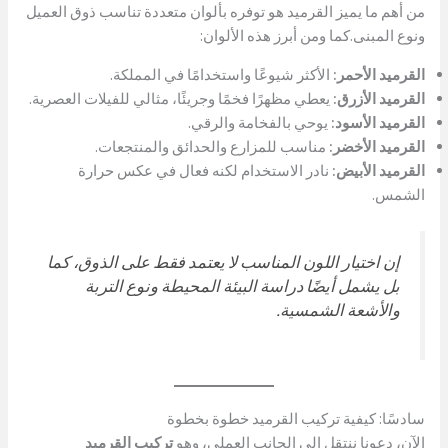
من أهم ما يميز القرميد هو توفره بألوان متعددة تناسب ذوق العميل
ونوع المبنى.كما ومن أبرز هذه الألوان:
القرميد الأحمر:
الأكثر شيوعًا واستخدامًا في المملكة.
القرميد الأزرق:
يعطي مظهرًا فخمًا وجريئًا، مثالي للفيلات العصرية.
القرميد الأسود:
يوحي بالفخامة والرقي.
القرميد الأخضر:
مناسب للمزارع والحدائق والمنتجعات.
القرميد الأبيض:
نادر الاستخدام لكنه فعال في عكس حرارة
الشمس.
إن اختيار اللون المناسب لا يعتمد فقط على الذوق، كما
بل يشمل أيضًا دراسة البيئة المحيطة ونوع التربة
والأشعة الشمسية.
سادسًا: كيفية تركيب القرميد خطوة بخطوة
الآن، دعونا ننتقل إلى الجانب العملي، وهو
تركيب القرميد