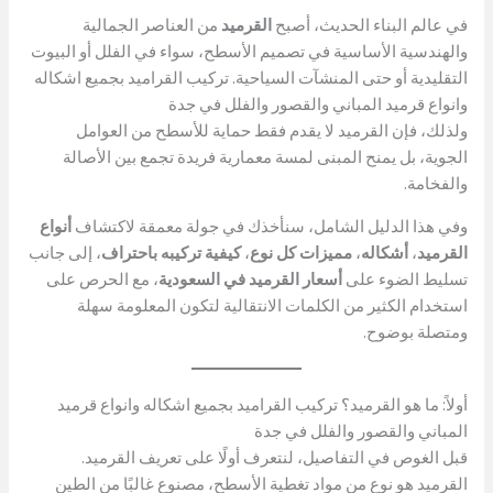
في عالم البناء الحديث، أصبح
القرميد
من العناصر الجمالية
والهندسية الأساسية في تصميم الأسطح، سواء في الفلل أو البيوت
التقليدية أو حتى المنشآت السياحية. تركيب القراميد بجميع اشكاله
وانواع قرميد المباني والقصور والفلل في جدة
ولذلك، فإن القرميد لا يقدم فقط حماية للأسطح من العوامل
الجوية، بل يمنح المبنى لمسة معمارية فريدة تجمع بين الأصالة
والفخامة.
وفي هذا الدليل الشامل، سنأخذك في جولة معمقة لاكتشاف
أنواع
القرميد
،
أشكاله
،
مميزات كل نوع
،
كيفية تركيبه باحتراف
، إلى جانب
تسليط الضوء على
أسعار القرميد في السعودية
، مع الحرص على
استخدام الكثير من الكلمات الانتقالية لتكون المعلومة سهلة
ومتصلة بوضوح.
أولاً: ما هو القرميد؟ تركيب القراميد بجميع اشكاله وانواع قرميد
المباني والقصور والفلل في جدة
قبل الغوص في التفاصيل، لنتعرف أولًا على تعريف القرميد.
القرميد هو نوع من مواد تغطية الأسطح، مصنوع غالبًا من الطين