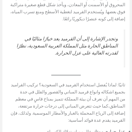
المحروق أو الأسمنت أو المعادن، ويأخذ شكل قطع صغيرة متراكبة
فوق بعضها. ويُستخدم القرميد لتغطية الأسطح ومنع تسرب المياه،
إضافة إلى كونه عنصرًا ديكوريًا رائعًا.
وتجدر الإشارة إلى أن القرميد يعد خيارًا مثاليًا في
المناطق الحارة مثل المملكة العربية السعودية، نظرًا
لقدرته العالية على عزل الحرارة.
ثانيًا: لماذا يُفضل استخدام القرميد في السعودية؟ تركيب القراميد
بجميع اشكاله وانواع قرميد المباني والقصور والفلل في جدة
من المهم أن نعرف أن بيئة المملكة تتميز بمناخ قاسٍ في معظم
المناطق،كما حيث تتعرض المباني إلى درجات حرارة مرتفعة،
إضافة إلى الرياح المحملة بالغبار والأمطار الموسمية. ولذلك، فإن
القرميد يقدم عدة فوائد أساسية:
عزل حراري ممتاز
يقلل من استهلاك الكهرباء.