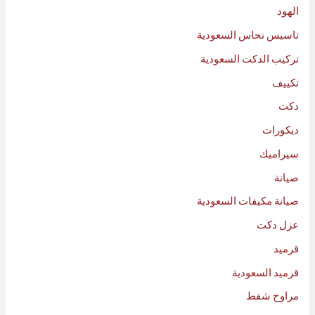
الهود
تاسيس نحاس السعودية
تركيب الدكت السعودية
تكييف
دكت
ديكورات
سيراميك
صيانة
صيانة مكيفات السعودية
عزل دكت
قرميد
قرميد السعودية
مراوح شفط