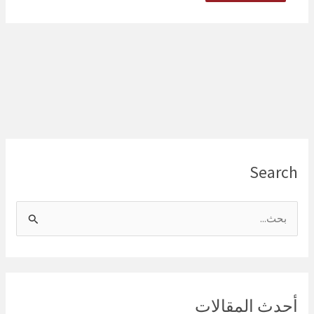
Search
ا
ل
ب
ح
ث
أحدث المقالات