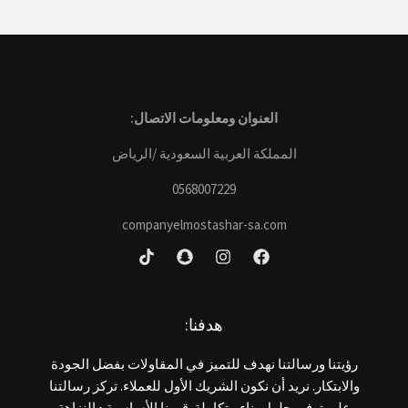
العنوان ومعلومات الاتصال:
المملكة العربية السعودية /الرياض
0568007229
companyelmostashar-sa.com
هدفنا:
رؤيتنا ورسالتنا نهدف للتميز في المقاولات بفضل الجودة
والابتكار. نريد أن نكون الشريك الأول للعملاء. تركز رسالتنا
على توفير حلول بناء متكاملة. قيمنا الأساسية • النزاهة