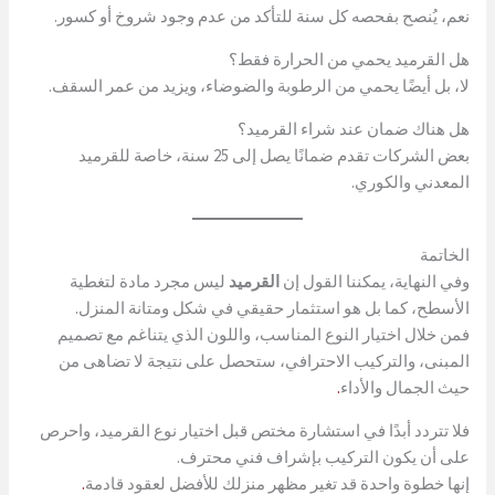
نعم، يُنصح بفحصه كل سنة للتأكد من عدم وجود شروخ أو كسور.
هل القرميد يحمي من الحرارة فقط؟
لا، بل أيضًا يحمي من الرطوبة والضوضاء، ويزيد من عمر السقف.
هل هناك ضمان عند شراء القرميد؟
بعض الشركات تقدم ضمانًا يصل إلى 25 سنة، خاصة للقرميد
المعدني والكوري.
الخاتمة
وفي النهاية، يمكننا القول إن
القرميد
ليس مجرد مادة لتغطية
الأسطح، كما بل هو استثمار حقيقي في شكل ومتانة المنزل.
فمن خلال اختيار النوع المناسب، واللون الذي يتناغم مع تصميم
المبنى، والتركيب الاحترافي، ستحصل على نتيجة لا تضاهى من
حيث الجمال والأداء
.
فلا تتردد أبدًا في استشارة مختص قبل اختيار نوع القرميد، واحرص
على أن يكون التركيب بإشراف فني محترف.
إنها خطوة واحدة قد تغير مظهر منزلك للأفضل لعقود قادمة
.