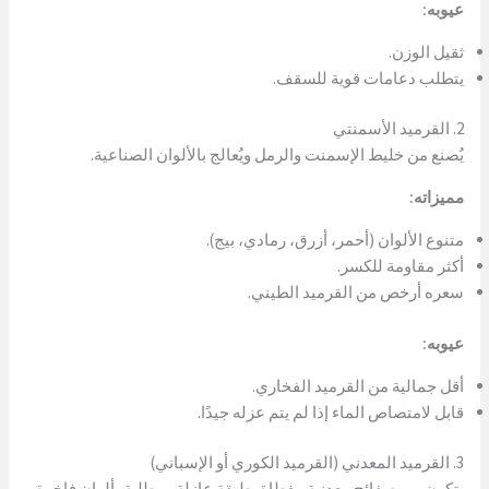
عيوبه:
ثقيل الوزن.
يتطلب دعامات قوية للسقف.
2. القرميد الأسمنتي
يُصنع من خليط الإسمنت والرمل ويُعالج بالألوان الصناعية.
مميزاته:
متنوع الألوان (أحمر، أزرق، رمادي، بيج).
أكثر مقاومة للكسر.
سعره أرخص من القرميد الطيني.
عيوبه:
أقل جمالية من القرميد الفخاري.
قابل لامتصاص الماء إذا لم يتم عزله جيدًا.
3. القرميد المعدني (القرميد الكوري أو الإسباني)
يتكون من صفائح معدنية مغطاة بطبقة عازلة ومطلية بألوان فاخرة.