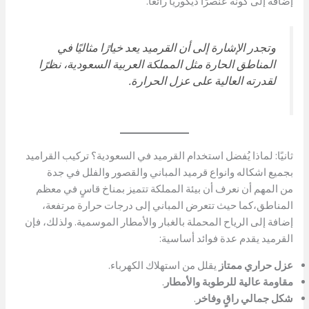
إضافة إلى كونه عنصرًا ديكوريًا رائعًا.
وتجدر الإشارة إلى أن القرميد يعد خيارًا مثاليًا في
المناطق الحارة مثل المملكة العربية السعودية، نظرًا
لقدرته العالية على عزل الحرارة.
ثانيًا: لماذا يُفضل استخدام القرميد في السعودية؟ تركيب القراميد
بجميع اشكاله وانواع قرميد المباني والقصور والفلل في جدة
من المهم أن نعرف أن بيئة المملكة تتميز بمناخ قاسٍ في معظم
المناطق،كما حيث تتعرض المباني إلى درجات حرارة مرتفعة،
إضافة إلى الرياح المحملة بالغبار والأمطار الموسمية. ولذلك، فإن
القرميد يقدم عدة فوائد أساسية:
عزل حراري ممتاز
يقلل من استهلاك الكهرباء.
مقاومة عالية للرطوبة والأمطار
.
شكل جمالي راقٍ وفاخر
.