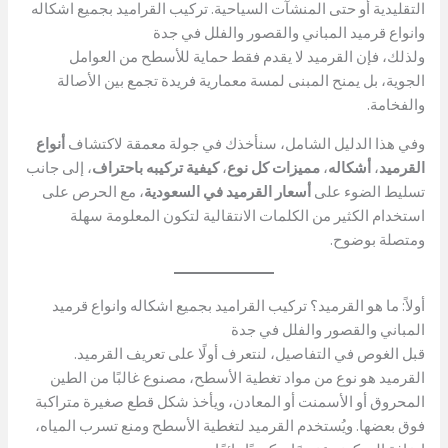
التقليدية أو حتى المنشآت السياحية. تركيب القراميد بجميع اشكاله
وانواع قرميد المباني والقصور والفلل في جدة
ولذلك، فإن القرميد لا يقدم فقط حماية للأسطح من العوامل
الجوية، بل يمنح المبنى لمسة معمارية فريدة تجمع بين الأصالة
والفخامة.
وفي هذا الدليل الشامل، سنأخذك في جولة معمقة لاكتشاف
أنواع
القرميد
،
أشكاله
،
مميزات كل نوع
،
كيفية تركيبه باحتراف
، إلى جانب
تسليط الضوء على
أسعار القرميد في السعودية
، مع الحرص على
استخدام الكثير من الكلمات الانتقالية لتكون المعلومة سهلة
ومتصلة بوضوح.
أولاً: ما هو القرميد؟ تركيب القراميد بجميع اشكاله وانواع قرميد
المباني والقصور والفلل في جدة
قبل الغوص في التفاصيل، لنتعرف أولًا على تعريف القرميد.
القرميد هو نوع من مواد تغطية الأسطح، مصنوع غالبًا من الطين
المحروق أو الأسمنت أو المعادن، ويأخذ شكل قطع صغيرة متراكبة
فوق بعضها. ويُستخدم القرميد لتغطية الأسطح ومنع تسرب المياه،