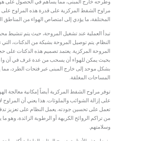
وطرحه خارج المبنى، مما يساهم في الحصول على هوا
مراوح الشفط المركزية على قدرة هذه المراوح على
المختلفة، ما يؤدي إلى امتصاص الهواء من المناطق الد
تبدأ العملية عند تشغيل المروحة، حيث يتم تنشيط محر
النظام. يتم توصيل المروحة بشبكة من الدكتات، التي ت
المروحة المركزية. يعتمد تصميم هذه الدكتات على حجم
بحيث يمكن للهواء أن يسحب من عدة غرف في آن واحد.
بشكل موحد إلى خارج المبنى عبر فتحات الطرد، مما يع
المساحات المغلقة.
توفر مراوح الشفط المركزية أيضاً إمكانية معالجة ال
على إزالة الشوائب والملوثات. هذا يعني أن المراوح ل
تعمل على تحسين جودته. يعمل النظام على تعزيز تدفق
من تراكم الروائح الكريهة أو الرطوبة الزائدة، وهو ما
وسلامتهم.
بفضل هذه الأنظمة، تصبح البيئات الداخلية أكثر راحة،