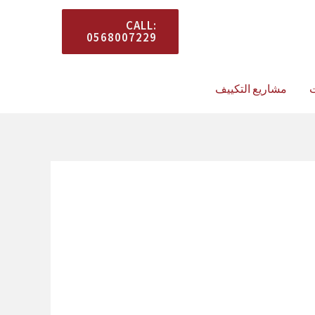
المستشار معك في كل
CALL:
0568007229
وقت.
ت
مشاريع التكييف