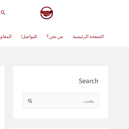
خطي
لى
الب
لمحتوى
الصفحة الرئيسية
من نحن؟
للتواصل!
المقاو
Search
ا
ل
ب
ح