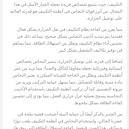
التكييف، حيث يتمتع بخصائص فريدة تجعله الخيار الأمثل في هذا
المجال. من أبرز فوائد النحاس في أنظمة التكييف هو قدرته العالية
على توصيل الحرارة،
مما يعزز من كفاءة نظام التكييف في نقل الحرارة بشكل فعال.
فعندما يتم تمديد أنابيب النحاس بشكل صحيح، يساعد ذلك في
تحسين أداء نظام التكييف ويقلل من استهلاك الطاقة، مما يساهم
في توفير تكاليف التشغيل بشكل كبير.
إضافةً إلى قدرته على توصيل الحرارة، يتميز النحاس بخصائص
كيميائية وفيزيائية تجعله مقاومًا للتآكل والصدأ، مما يزيد من عمر
أنظمة التكييف ويقلل من الحاجة للصيانة المتكررة. يعتبر النحاس
مادة متينة وقابلة للتشكيل، مما يسهل عملية التركيب ويزيد من
مرونة التصميم. كما أن تركيب أنظمة التكييف باستخدام الأنابيب
النحاسية يسمح بعملية عزل حراري أفضل، مما يؤدي إلى تحسين
كفاءة الطاقة بشكل ملحوظ.
من الجدير بالذكر أيضًا أن حماية البيئة أصبحت قضية ملحة في
عصرنا الحالي، واستخدام النحاس في أنظمة التكييف يلعب دورًا
حيويًا في هذا الصدد. فبفضل كفاءة استهلاك الطاقة التي يوفرها،