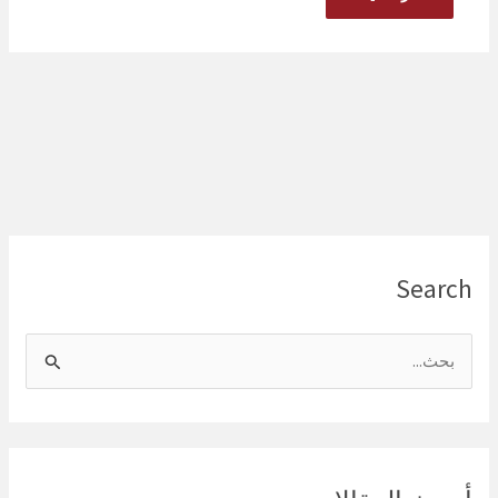
Search
ا
ل
ب
ح
ث