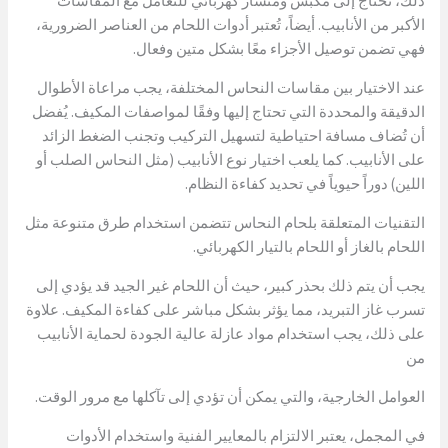
ذلك، تحتاج إلى مكبس ومنشار كهربائي للتعامل مع المقاسات
الأكبر من الأنابيب. أيضاً، تُعتبر أدوات اللحام من العناصر الضرورية،
فهي تضمن توصيل الأجزاء معًا بشكل متين وفعال.
عند الاختيار بين مقاسات النحاس المختلفة، يجب مراعاة الأطوال
الدقيقة والمحددة التي تحتاج إليها وفقًا لمواصفات المكيف. يُفضل
أن تُضاف مسافة احتياطية لتسهيل التركيب وتجنب الضغط الزائد
على الأنابيب. كما يلعب اختيار نوع الأنابيب (مثل النحاس الصلب أو
اللين) دوراً حيوياً في تحديد كفاءة النظام.
التقنيات المتعلقة بلحام النحاس تتضمن استخدام طرق متنوعة مثل
اللحام بالغاز أو اللحام بالتيار الكهربائي.
يجب أن يتم ذلك بحذر كبير، حيث أن اللحام غير الجيد قد يؤدي إلى
تسرب غاز التبريد، مما يؤثر بشكل مباشر على كفاءة المكيف. علاوة
على ذلك، يجب استخدام مواد عازلة عالية الجودة لحماية الأنابيب
من
العوامل الخارجية، والتي يمكن أن تؤدي إلى تآكلها مع مرور الوقت.
في المجمل، يعتبر الالتزام بالمعايير الفنية واستخدام الأدوات