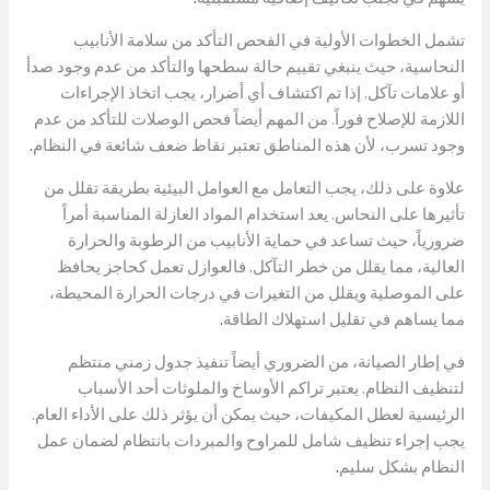
تشمل الخطوات الأولية في الفحص التأكد من سلامة الأنابيب
النحاسية، حيث ينبغي تقييم حالة سطحها والتأكد من عدم وجود صدأ
أو علامات تآكل. إذا تم اكتشاف أي أضرار، يجب اتخاذ الإجراءات
اللازمة للإصلاح فوراً. من المهم أيضاً فحص الوصلات للتأكد من عدم
وجود تسرب، لأن هذه المناطق تعتبر نقاط ضعف شائعة في النظام
.
علاوة على ذلك، يجب التعامل مع العوامل البيئية بطريقة تقلل من
تأثيرها على النحاس. يعد استخدام المواد العازلة المناسبة أمراً
ضرورياً، حيث تساعد في حماية الأنابيب من الرطوبة والحرارة
العالية، مما يقلل من خطر التآكل. فالعوازل تعمل كحاجز يحافظ
على الموصلية ويقلل من التغيرات في درجات الحرارة المحيطة،
مما يساهم في تقليل استهلاك الطاقة
.
في إطار الصيانة، من الضروري أيضاً تنفيذ جدول زمني منتظم
لتنظيف النظام. يعتبر تراكم الأوساخ والملوثات أحد الأسباب
الرئيسية لعطل المكيفات، حيث يمكن أن يؤثر ذلك على الأداء العام.
يجب إجراء تنظيف شامل للمراوح والمبردات بانتظام لضمان عمل
النظام بشكل سليم
.