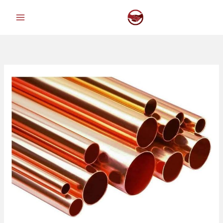
خطي
لى
لمحتوى