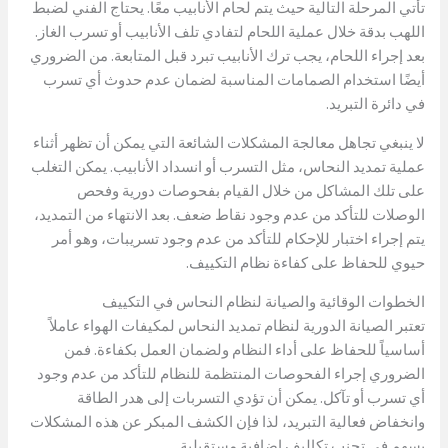
تأتي المرحلة التالية حيث يتم لحام الأنابيب معًا. يحتاج الفني لضبط
اللهب بدقة خلال عملية اللحام لتفادي تلف الأنابيب أو تسرب الغاز.
بعد إجراء اللحام، يجب ترك الأنابيب تبرد قبل المتابعة. من الضروري
أيضًا استخدام الصمامات المناسبة لضمان عدم حدوث أي تسرب
في دائرة التبريد.
لا ينبغي تجاهل معالجة المشكلات الشائعة التي يمكن أن تظهر أثناء
عملية تمديد النحاس، مثل التسرب أو انسداد الأنابيب. يمكن التغلب
على تلك المشاكل من خلال القيام بفحوصات دورية وفحص
الوصلات للتأكد من عدم وجود نقاط ضعف. بعد الانتهاء من التمديد،
يتم إجراء اختبار للإحكام للتأكد من عدم وجود تسريبات، وهو أمر
حيوي للحفاظ على كفاءة نظام التكييف.
الخطوات الوقائية والصيانة لنظام النحاس في التكييف
تعتبر الصيانة الدورية لنظام تمديد النحاس لمكيفات الهواء عاملاً
أساسياً للحفاظ على أداء النظام ولضمان العمل بكفاءة. فمن
الضروري إجراء الفحوصات المنتظمة للنظام للتأكد من عدم وجود
أي تسرب أو تآكل. يمكن أن تؤدي التسربات إلى هدر الطاقة
وانخفاض فعالية التبريد، لذا فإن الكشف المبكر عن هذه المشكلات
يسهم في تجنب تكاليف إضافية مستقبلية
.