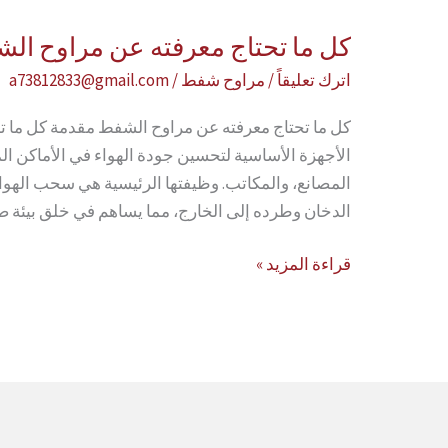
كل ما تحتاج معرفته عن مراوح ال
اترك تعليقاً
/
مراوح شفط
/
a73812833@gmail.com
كل ما تحتاج معرفته عن مراوح الشفط مقدمة كل ما ت
الأجهزة الأساسية لتحسين جودة الهواء في الأماكن ال
المصانع، والمكاتب. وظيفتها الرئيسية هي سحب الهواء 
الدخان وطرده إلى الخارج، مما يساهم في خلق بيئة ص
كل
قراءة المزيد »
ما
تحتاج
معرفته
عن
مراوح
الشفط