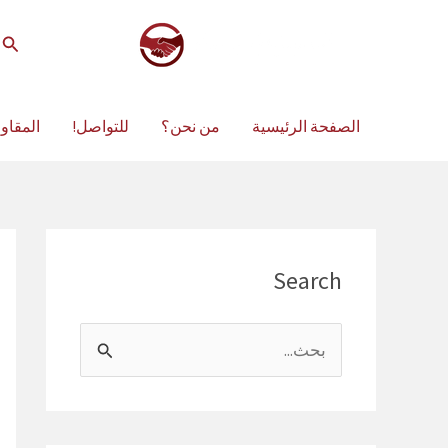
خطي
لى
الب
لمحتوى
الصفحة الرئيسية
من نحن؟
للتواصل!
المقاو
Search
ا
ل
ب
ح