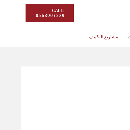
المستشار معك في كل
CALL:
0568007229
وقت.
ت
مشاريع التكييف