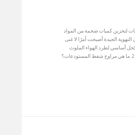
 لتخزين كميات ضخمة من المواد
 التهوية الجيدة أصبحت أمرًا لا غنى
كحل أساسي لطرد الهواء الملوث
والرطوبة والغازات الضارة، مع الحفاظ على بيئة آمنة. 2. ما هي مراوح شفط المستودعات؟