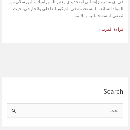
في أي مشروع إنشائي أو تجديدي. يعتبر السيراميك والبورسلان من
المواد الشائعة المستخدمة في الديكور الداخلي والخارجي، حيث
تُضفي لمسة جمالية وملائمة
تركيب
قراءة المزيد »
السيراميك
والبورسلان
في
جدة
0568007229
Search
ا
ل
ب