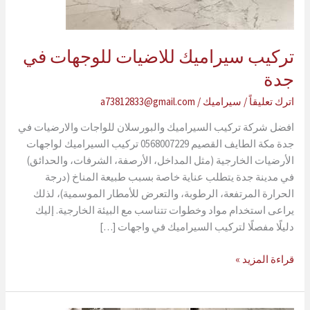
تركيب سيراميك للاضيات للوجهات في
جدة
اترك تعليقاً
/
سيراميك
/
a73812833@gmail.com
افضل شركة تركيب السيراميك والبورسلان للواجات والارضيات في
جدة مكة الطايف القصيم 0568007229 تركيب السيراميك لواجهات
الأرضيات الخارجية (مثل المداخل، الأرصفة، الشرفات، والحدائق)
في مدينة جدة يتطلب عناية خاصة بسبب طبيعة المناخ (درجة
الحرارة المرتفعة، الرطوبة، والتعرض للأمطار الموسمية)، لذلك
يراعى استخدام مواد وخطوات تتناسب مع البيئة الخارجية. إليك
دليلًا مفصلًا لتركيب السيراميك في واجهات […]
تركيب
قراءة المزيد »
سيراميك
للاضيات
للوجهات