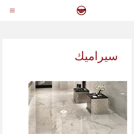
خطي
لى
لمحتوى
سيراميك