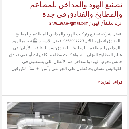
تصنيع الهود والمداخن للمطاعم
والمطابخ والفنادق في جدة
اترك تعليقاً
/
الهود
/
a73812833@gmail.com
افضل شركة تصنيع وتركيب الهود والمداخن للمطاعم والمطابخ
والفنادق اتصل بنا الان 0568007229 افضل الاسعار 🏭 تصنيع الهود
والمداخن للمطاعم والمطابخ والفنادق: سر النظافة والأمان! في
عالم المطابخ التجارية، سواء كانت مطاعم، كافيهات أو حتى فنادق
خمس نجوم، الهود والمداخن هم الأبطال اللي يشتغلون في
الكواليس عشان يحافظون على الجو نقي وآمن! 👨‍🍳💨 لكن قبل
تصنيع
قراءة المزيد »
الهود
والمداخن
للمطاعم
والمطابخ
والفنادق
في