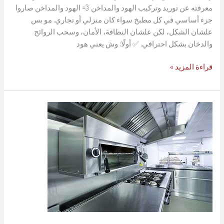
معرفته عن توريد وتركيب الهود والمداخن 💨 الهود والمداخن صاروا
جزء أساسي في كل مطبخ سواء كان منزلي أو تجاري. مو بس
علشان الشكل، لكن علشان النظافة، الأمان، وسحب الروائح
والدخان بشكل احترافي. ✅ أولًا: وش يعني هود
توريد
قراءة المزيد »
وتركيب
هود
والمداخن
هود
ستانلس
استيل