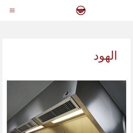
خطي
لى
لمحتوى
الهود