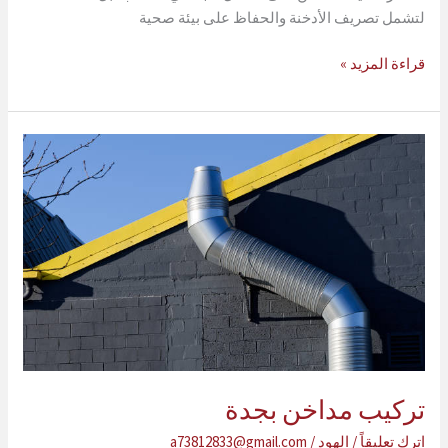
لتشمل تصريف الأدخنة والحفاظ على بيئة صحية
افضل
قراءة المزيد »
معلم
تركيب
مداخن
في
جدة
0568007229
تركيب مداخن بجدة
اترك تعليقاً
/
الهود
/
a73812833@gmail.com