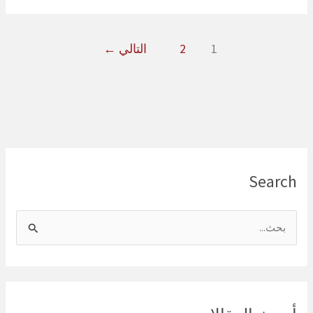
والمداخن
في
1
2
التالي
←
جدة
Search
ا
ل
ب
ح
ث