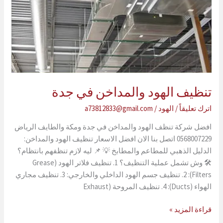
جدة
تنظيف الهود والمداخن في جدة
اترك تعليقاً
/
الهود
/
a73812833@gmail.com
افضل شركة تنظف الهود والمداخن في جدة ومكة والطايف الرياض
0568007229 اتصل بنا الان افضل الاسعار تنظيف الهود والمداخن:
الدليل الذهبي للمطاعم والمطابخ 💡 📌 ليه لازم تنظفهم بانتظام؟
🛠️ وش تشمل عملية التنظيف؟ 1. تنظيف فلاتر الهود (Grease
Filters): 2. تنظيف جسم الهود الداخلي والخارجي: 3. تنظيف مجاري
الهواء (Ducts): 4. تنظيف المروحة (Exhaust
تنظيف
قراءة المزيد »
الهود