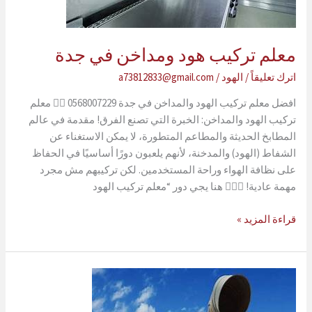
معلم تركيب هود ومداخن في جدة
اترك تعليقاً
/
الهود
/
a73812833@gmail.com
افضل معلم تركيب الهود والمداخن في جدة 0568007229 👷‍♂️ معلم
تركيب الهود والمداخن: الخبرة التي تصنع الفرق! مقدمة في عالم
المطابخ الحديثة والمطاعم المتطورة، لا يمكن الاستغناء عن
الشفاط (الهود) والمدخنة، لأنهم يلعبون دورًا أساسيًا في الحفاظ
على نظافة الهواء وراحة المستخدمين. لكن تركيبهم مش مجرد
مهمة عادية! 👷‍♂️✨ هنا يجي دور “معلم تركيب الهود
معلم
قراءة المزيد »
تركيب
هود
ومداخن
في
جدة